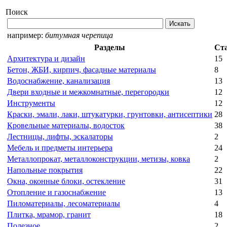
Поиск
например:
битумная черепица
Разделы
Ст
Архитектура и дизайн
15
Бетон, ЖБИ, кирпич, фасадные материалы
8
Водоснабжение, канализация
13
Двери входные и межкомнатные, перегородки
12
Инструменты
12
Краски, эмали, лаки, штукатурки, грунтовки, антисептики
28
Кровельные материалы, водосток
38
Лестницы, лифты, эскалаторы
2
Мебель и предметы интерьера
24
Металлопрокат, металлоконструкции, метизы, ковка
2
Напольные покрытия
22
Окна, оконные блоки, остекление
31
Отопление и газоснабжение
13
Пиломатериалы, лесоматериалы
4
Плитка, мрамор, гранит
18
Полезное
2