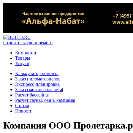
Строительство и ремонт
Компании
Товары
Услуги
Калькулятор ремонта
|
Заказ пиломатериалов
|
Экспресс-планировка
|
Заказ сметного расчета
|
Расчет бассейна
|
Расчет сауны, бани, хаммама
|
Статьи
|
Новости
Компания
ООО Пролетарка.