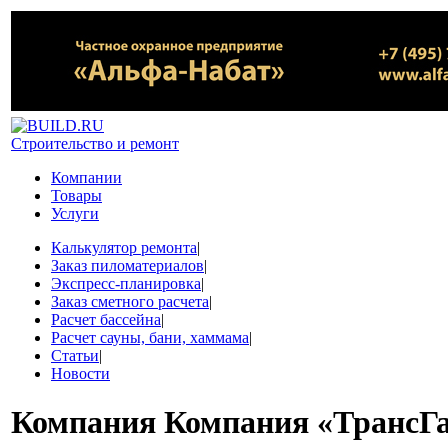
Строительство и ремонт
Компании
Товары
Услуги
Калькулятор ремонта
|
Заказ пиломатериалов
|
Экспресс-планировка
|
Заказ сметного расчета
|
Расчет бассейна
|
Расчет сауны, бани, хаммама
|
Статьи
|
Новости
Компания
Компания «ТрансГа