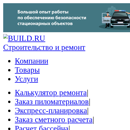
Строительство и ремонт
Компании
Товары
Услуги
Калькулятор ремонта
|
Заказ пиломатериалов
|
Экспресс-планировка
|
Заказ сметного расчета
|
Расчет бассейна
|