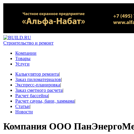
Строительство и ремонт
Компании
Товары
Услуги
Калькулятор ремонта
|
Заказ пиломатериалов
|
Экспресс-планировка
|
Заказ сметного расчета
|
Расчет бассейна
|
Расчет сауны, бани, хаммама
|
Статьи
|
Новости
Компания
ООО ПанЭнергоМ