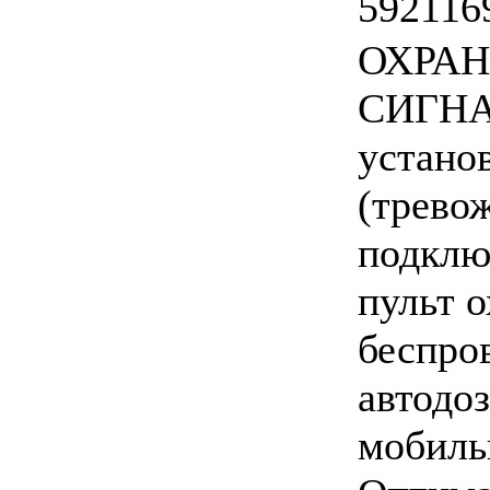
592116
ОХРА
СИГНА
устано
(трево
подклю
пульт 
беспро
автодо
мобиль