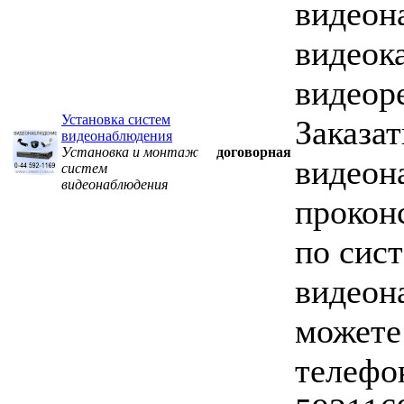
видеон
видеок
видеор
Установка систем
Заказат
видеонаблюдения
Установка и монтаж
договорная
видеон
систем
видеонаблюдения
прокон
по сис
видеон
можете
телефо