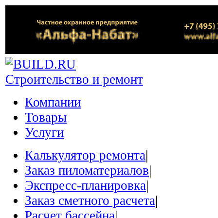
Строительство и ремонт
Компании
Товары
Услуги
Калькулятор ремонта
|
Заказ пиломатериалов
|
Экспресс-планировка
|
Заказ сметного расчета
|
Расчет бассейна
|