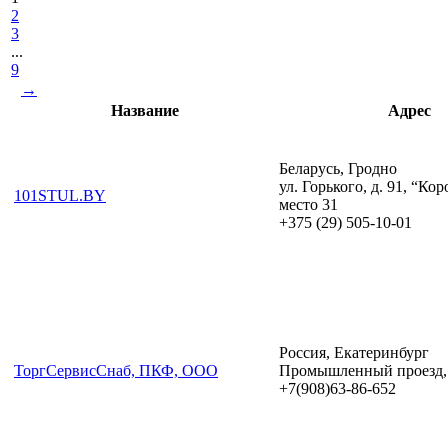
2
3
...
9
→
Название
Адрес
Беларусь, Гродно
ул. Горького, д. 91, “Кор
101STUL.BY
место 31
+375 (29) 505-10-01
Россия, Екатеринбург
ТоргСервисСнаб, ПКФ, ООО
Промышленный проезд, 
+7(908)63-86-652