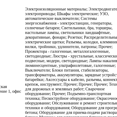
Электроизоляционные материалы; Электродвигате
электроприводы; Шкафы электрические; УЗО,
автоматические выключатели; Системы
энергоснабжения - электростанции, генераторы,
солнечные батареи; Светильники, бра, торшеры,
настольные лампы, светильники ландшафтные,
декоративные, фонари; Розетки; Распределительн
электрические щитки; Разъемы, колодки, клеммни
вилки, тройники, удлинители, патроны; Прочее;
Прожектора - галогенные, металлогалогенные,
светодиодные; Люстры - хрустальные, классически
подвесные, модерн, светодиодные; Лампы накалив
люминесцентные, ультрафиолетовые, галогенные;
Выключатели; Блоки питания, стабилизаторы,
трансформаторы, аккумуляторы, зарядные устройс
батарейки; Аксессуары к кабелю, разъемы, коннек
крепеж, инструмент; Прочее; Прочее; Прочее; Тех
ская
для дорожных и земляных работ; Сварочное
ение 1, офис
оборудование; Прочее; Подъемно-транспортная
техника; Пескоструйное оборудование; Окрасочно
оборудование; Обслуживание и ремонт строитель
техники и оборудования; Оборудование для прогр
бетона; Оборудование для приема-подачи раствора