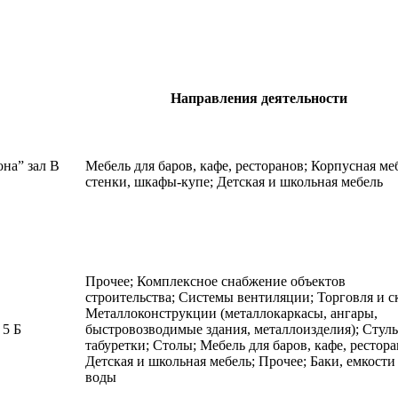
Направления деятельности
она” зал В
Мебель для баров, кафе, ресторанов; Корпусная ме
стенки, шкафы-купе; Детская и школьная мебель
Прочее; Комплексное снабжение объектов
строительства; Системы вентиляции; Торговля и с
Металлоконструкции (металлокаркасы, ангары,
5 Б
быстровозводимые здания, металлоизделия); Стуль
табуретки; Столы; Мебель для баров, кафе, рестора
Детская и школьная мебель; Прочее; Баки, емкости
воды