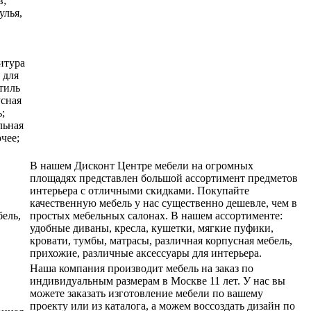
в;
улья,
итура
 для
стиль
усная
;
льная
чее;
В нашем Дисконт Центре мебели на огромных
площадях представлен большой ассортимент предметов
интерьера с отличными скидками. Покупайте
качественную мебель у нас существенно дешевле, чем в
бель,
простых мебельных салонах. В нашем ассортименте:
удобные диваны, кресла, кушетки, мягкие пуфики,
кровати, тумбы, матрасы, различная корпусная мебель,
прихожие, различные аксессуары для интерьера.
Наша компания производит мебель на заказ по
индивидуальным размерам в Москве 11 лет. У нас вы
можете заказать изготовление мебели по вашему
проекту или из каталога, а можем воссоздать дизайн по