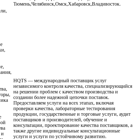
Тюмень,Челябинск,Омск,Хабаровск,Владивосток.
ли,
ые
ки,
е,
ания,
HQTS — международный поставщик услуг
независимого контроля качества, специализирующийся
тва,
на решении проблем с качеством производства и
торы,
создании более надежной цепочки поставок.
ника
Предоставляем услуги на всех этапах, включая
проверки качества, лабораторные тестирования
продукции, государственные и торговые услуги, аудит
е
поставщиков и производителей, обучение и
ной
консультации, проектирование качества поставщиков, а
ева
также другие индивидуальные консультационные
 и
услуги и услуги по устойчивому развитию.