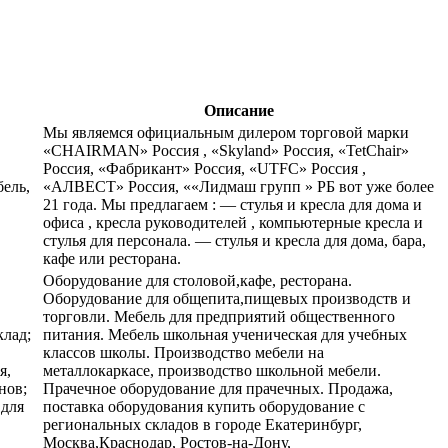
Описание
Мы являемся официальным дилером торговой марки
«CHAIRMAN» Россия , «Skyland» Россия, «TetChair»
Россия, «Фабрикант» Россия, «UTFC» Россия ,
бель,
«АЛВЕСТ» Россия, ««Лидмаш групп » РБ вот уже более
21 года. Мы предлагаем : — стулья и кресла для дома и
офиса , кресла руководителей , компьютерные кресла и
стулья для персонала. — стулья и кресла для дома, бара,
кафе или ресторана.
Оборудование для столовой,кафе, ресторана.
Оборудование для общепита,пищевых производств и
торговли. Мебель для предприятий общественного
клад;
питания. Мебель школьная ученическая для учебных
классов школы. Производство мебели на
я,
металлокаркасе, производство школьной мебели.
нов;
Прачечное оборудование для прачечных. Продажа,
 для
поставка оборудования купить оборудование с
региональных складов в городе Екатеринбург,
Москва,Краснодар, Ростов-на-Дону,