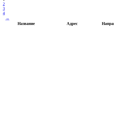
2
3
4
→
Название
Адрес
Напра