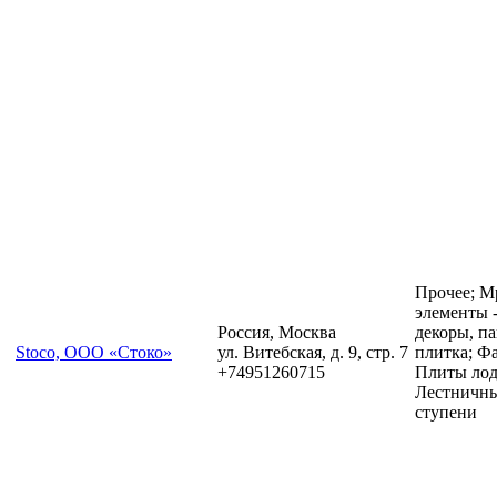
Прочее; М
элементы 
Россия, Москва
декоры, па
Stoco, ООО «Стоко»
ул. Витебская, д. 9, стр. 7
плитка; Ф
+74951260715
Плиты лод
Лестничны
ступени