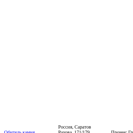
Россия, Саратов
Обитель камня
Рахова, 171/179
Прочее; Гр