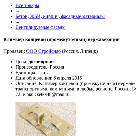
Все товары
→
Бетон, ЖБИ, кирпич, фасадные материалы
→
Вентилируемые фасады
Кляммер концевой (промежуточный) нержавеющий
Продавец:
ООО Стройснаб
(Россия, Липецк)
Цена:
договорная
Производитель:
Россия
Единицы:
1 шт.
Дата обновления:
6 апреля 2015
Описание:
Кляммер концевой (промежуточный) нержавею
транспортными компаниями в любые регионы России. Буд
72. e-mail: setka48@mail.ru.