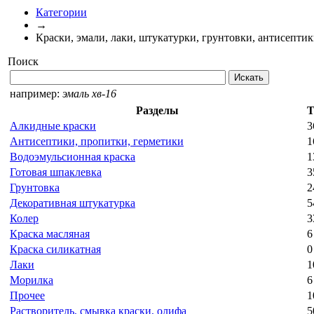
Категории
→
Краски, эмали, лаки, штукатурки, грунтовки, антисепти
Поиск
например:
эмаль хв-16
Разделы
Т
Алкидные краски
3
Антисептики, пропитки, герметики
1
Водоэмульсионная краска
1
Готовая шпаклевка
3
Грунтовка
2
Декоративная штукатурка
5
Колер
3
Краска масляная
6
Краска силикатная
0
Лаки
1
Морилка
6
Прочее
1
Растворитель, смывка краски, олифа
5