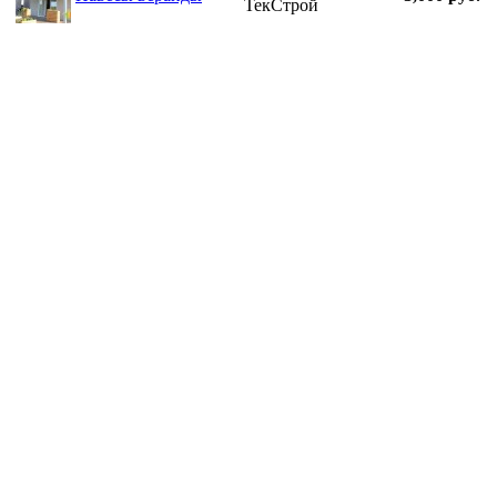
ТекСтрой