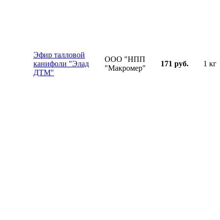
Эфир талловой
ООО "НПП
канифоли "Элад
171 руб.
1 кг
"Макромер"
ДТМ"