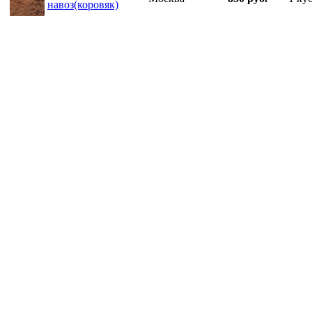
навоз(коровяк)