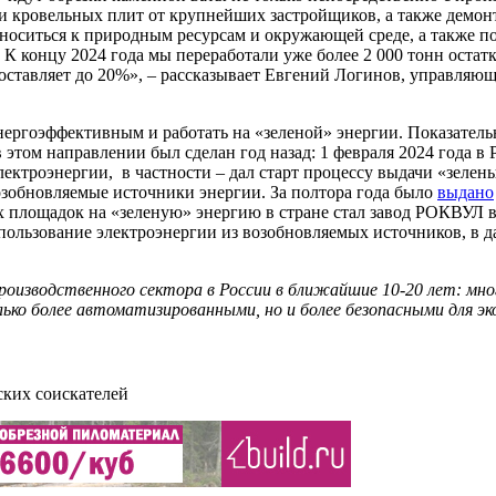
и кровельных плит от крупнейших застройщиков, а также демон
тноситься к природным ресурсам и окружающей среде, а также п
К концу 2024 года мы переработали уже более 2 000 тонн остат
составляет до 20%», – рассказывает Евгений Логинов, управляю
ергоэффективным и работать на «зеленой» энергии. Показательн
 этом направлении был сделан год назад: 1 февраля 2024 года в
ектроэнергии, в частности – дал старт процессу выдачи «зелен
озобновляемые источники энергии. За полтора года было
выдано
 площадок на «зеленую» энергию в стране стал завод РОКВУЛ 
пользование электроэнергии из возобновляемых источников, в д
изводственного сектора в России в ближайшие 10-20 лет: мног
ко более автоматизированными, но и более безопасными для эко
ских соискателей