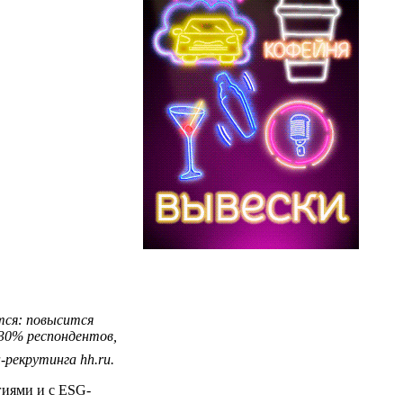
тся: повысится
 30% респондентов,
н-рекрутинга
hh.ru
.
гиями и с ESG-