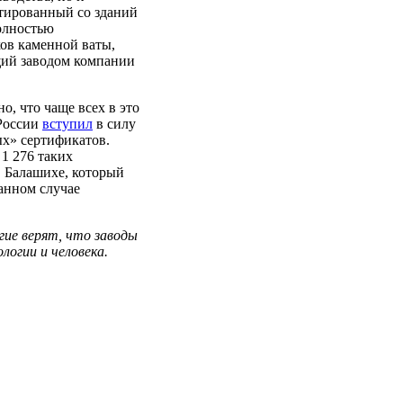
тированный со зданий
олностью
ков каменной ваты,
щий заводом компании
о, что чаще всех в это
 России
вступил
в силу
ых» сертификатов.
1 276 таких
в Балашихе, который
анном случае
ие верят, что заводы
логии и человека.