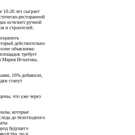
 10-20 лет сыграет
стическо-ресторанной
дах исчезнет ручной
ов и строителей.
сохранить
оторый действительно
полне объяснима:
 площадок требует
а Мария Игнатова,
ками, 16% добавили,
дки станут
ены, что уже через
иалы, которые
леда до безотходного
ваты
ород будущего
водства, но и