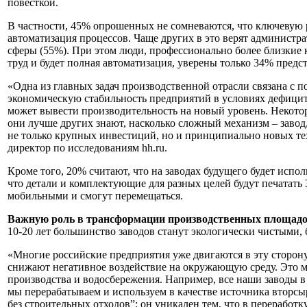
повесткой.
В частности, 45% опрошенных не сомневаются, что ключевую 
автоматизация процессов. Чаще других в это верят админист
сферы (55%). При этом люди, профессионально более близкие к
труд и будет полная автоматизация, уверены только 34% предс
«Одна из главных задач производственной отрасли связана с п
экономическую стабильность предприятий в условиях дефицит
может вывести производительность на новый уровень. Некотор
они лучше других знают, насколько сложный механизм – завод
не только крупных инвестиций, но и принципиально новых техн
директор по исследованиям hh.ru.
Кроме того, 20% считают, что на заводах будущего будет исп
что детали и комплектующие для разных целей будут печатат
мобильными и смогут перемещаться.
Важную роль в трансформации производственных площадок
10-20 лет большинство заводов станут экологически чистыми,
«Многие российские предприятия уже двигаются в эту сторону
снижают негативное воздействие на окружающую среду. Это м
производства и водосбережения. Например, все наши заводы в
мы перерабатываем и используем в качестве источника вторсы
без строительных отходов”: он уникален тем, что в переработк