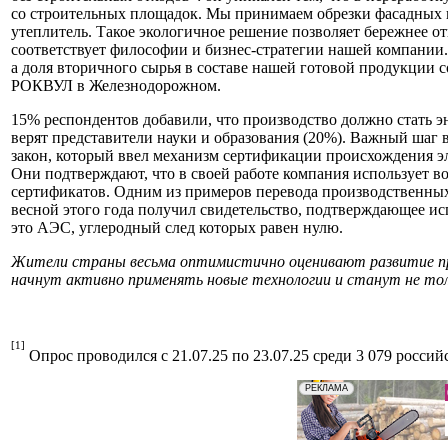
со строительных площадок. Мы принимаем обрезки фасадных 
утеплитель. Такое экологичное решение позволяет бережнее о
соответствует философии и бизнес-стратегии нашей компании. 
а доля вторичного сырья в составе нашей готовой продукции 
РОКВУЛ в Железнодорожном.
15% респондентов добавили, что производство должно стать эн
верят представители науки и образования (20%). Важный шаг в
закон, который ввел механизм сертификации происхождения эл
Они подтверждают, что в своей работе компания использует в
сертификатов. Одним из примеров перевода производственных
весной этого года получил свидетельство, подтверждающее ис
это АЭС, углеродный след которых равен нулю.
Жители страны весьма оптимистично оценивают развитие про
начнут активно применять новые технологии и станут не толь
[1]
Опрос проводился с 21.07.25 по 23.07.25 среди 3 079 россий