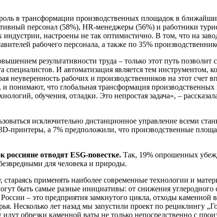
роль в трансформации производственных площадок в ближайшие
ративный персонал (58%), HR-менеджеры (56%) и работники тури
 индустрии, настроены не так оптимистично. В том, что на заво
тавителей рабочего персонала, а также по 35% производственник
овышением результативности труда – только этот путь позволит 
а специалистов. И автоматизация является тем инструментом, к
ая неуверенность рабочих и производственников на этот счет в
, и понимают, что глобальная трансформация производственных
ологий, обучения, отладки. Это непростая задача», – рассказал
ользоваться исключительно дистанционное управление всеми стан
ь 3D-принтеры, а 7% предположили, что производственные площа
 россияне отводят ESG-повестке.
Так, 19% опрошенных убежд
 безвредными для человека и природы.
, стараясь применять наиболее современные технологии и матер
огут быть самые разные инициативы: от снижения углеродного с
 России – это предприятия замкнутого цикла, отходы каменной 
рья. Несколько лет назад мы запустили проект по рециклингу „Г
у идут обрезки каменной ваты не только непосредственно с произ