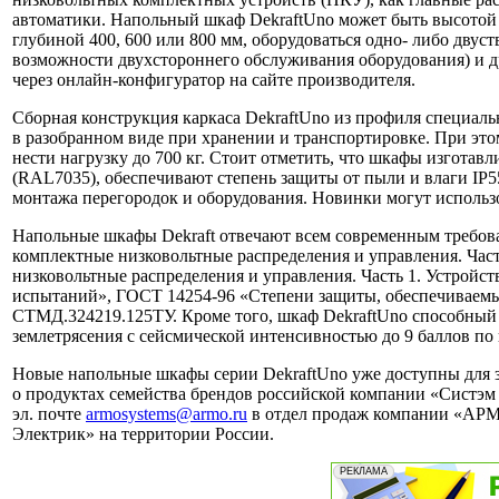
автоматики.
Напольный
шкаф
DekraftUno
может
быть
высотой
глубиной
400,
600
или
800
мм,
оборудоваться
одно-
либо
двуст
возможности
двухстороннего
обслуживания
оборудования)
и
д
через
онлайн-конфигуратор
на
сайте
производителя.
Сборная конструкция каркаса DekraftUno из профиля специал
в разобранном виде при хранении и транспортировке. При эт
нести нагрузку до 700 кг. Стоит отметить, что шкафы изготав
(RAL7035), обеспечивают степень защиты от пыли и влаги IP
монтажа перегородок и оборудования. Новинки могут использо
Напольные шкафы Dekraft отвечают всем современным требова
комплектные низковольтные распределения и управления. Час
низковольтные распределения и управления. Часть 1. Устройс
испытаний», ГОСТ 14254-96 «Степени защиты, обеспечиваемые
СТМД.324219.125ТУ. Кроме того, шкаф DekraftUno способный 
землетрясения с сейсмической интенсивностью до 9 баллов п
Новые напольные шкафы серии DekraftUno уже доступны для
о продуктах семейства брендов российской компании «Систэм Эл
эл. почте
armosystems@armo.ru
в отдел продаж компании «АРМ
Электрик» на территории России.