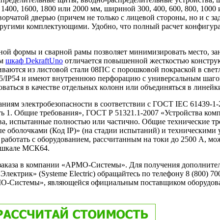
1400,
1600,
1800
или
2000
мм,
шириной
300,
400,
600,
800,
1000
ворчатой
дверью
(причем
не
только
с
лицевой
стороны,
но
и
с
за
ругими
комплектующими.
Удобно,
что
полный
расчет
конфигур
ьной формы и сварной рамы позволяет минимизировать место, з
ом
шкаф DekraftUno
отличается повышенной жесткостью конструк
ливаются из листовой стали 08ПС с порошковой покраской в свет
55/IP54 и имеют внутреннюю перфорацию с универсальным шаго
ваться в качестве отдельных колонн или объединяться в линейк
ниям электробезопасности в соответствии с ГОСТ IEC 61439-1-
ть 1. Общие требования», ГОСТ Р 51321.1-2007 «Устройства ком
тва, испытанные полностью или частично. Общие технические т
 оболочками (Код IP)» (на стадии испытаний) и техническими
работать с оборудованием, рассчитанным на токи до 2500 А, м
о шкале МСК64.
 заказа в компании «АРМО-Системы». Для получения дополнит
ектрик» (Systeme Electric) обращайтесь по телефону 8 (800) 70
О-Системы», являющейся официальным поставщиком оборудов