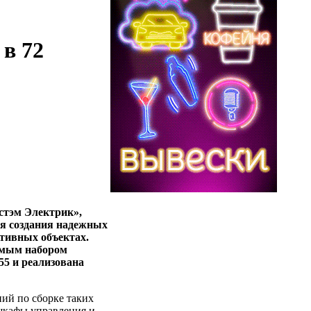
в 72
стэм Электрик»,
ля создания надежных
тивных объектах.
димым набором
55 и реализована
ний
по
сборке
таких
шкафы
управления
и