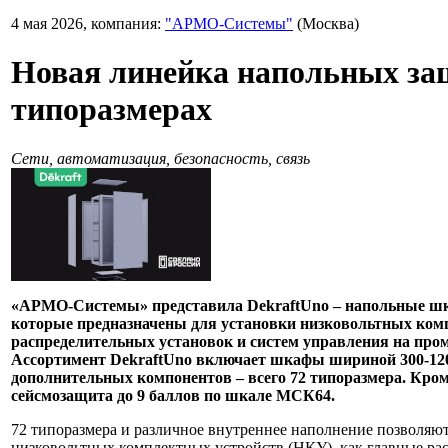
4 мая 2026, компания:
"АРМО-Системы"
(Москва)
Новая линейка напольных за
типоразмерах
Сети, автоматизация, безопасность, связь
«АРМО-Системы» представила DekraftUno – напольные шка
которые предназначены для установки низковольтных комп
распределительных установок и систем управления на пр
Ассортимент DekraftUno включает шкафы шириной 300-1200
дополнительных компонентов – всего 72 типоразмера. Кроме
сейсмозащита до 9 баллов по шкале МСК64.
72
типоразмера
и
различное
внутреннее
наполнение
позволяю
низковольтных
комплектных
устройств
(НКУ),
как
главные
ра