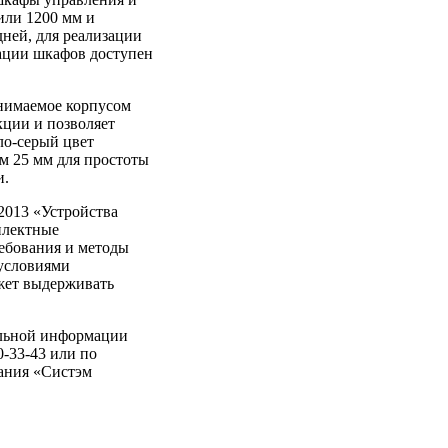
или
1200
мм
и
дней,
для
реализации
ации
шкафов
доступен
анимаемое корпусом
ции и позволяет
ло-серый цвет
м 25 мм для простоты
и.
2013 «Устройства
плектные
ребования и методы
 условиями
ожет выдерживать
ельной информации
0-33-43 или по
ания «Систэм