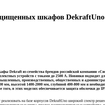
щищенных шкафов DekraftUno 
фы Dekraft из семейства брендов российской компании «Си
лектных устройств с токами до 2500 А. Новинки подходят д
омышленных, производственных, общественных и администра
 мм, высотой 1400-2000 мм, глубиной 400-800 мм и необхо
 того, в этих моделях обеспечивается защита оболочки до IP
т
реализовать
на
базе
корпусов
DekraftUno
широкий
спектр
реше
спределительные
щиты,
вводно-распределительные
устройства,