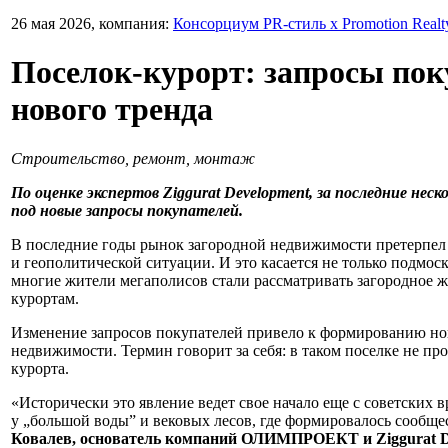
26 мая 2026, компания:
Консорциум PR-стиль х Promotion Realt
Поселок-курорт: запросы по
нового тренда
Строительство, ремонт, монтаж
По оценке экспертов
Ziggurat
Development
, за последние не
под новые запросы покупателей.
В последние годы рынок загородной недвижимости претерпел 
и геополитической ситуации. И это касается не только подмо
многие жители мегаполисов стали рассматривать загородное ж
курортам.
Изменение запросов покупателей привело к формированию нов
недвижимости. Термин говорит за себя: в таком поселке не п
курорта.
«Исторически это явление ведет свое начало еще с советских 
у „большой воды” и вековых лесов, где формировалось сообще
Ковалев, основатель компаний ОЛИМПРОЕКТ и
Ziggurat