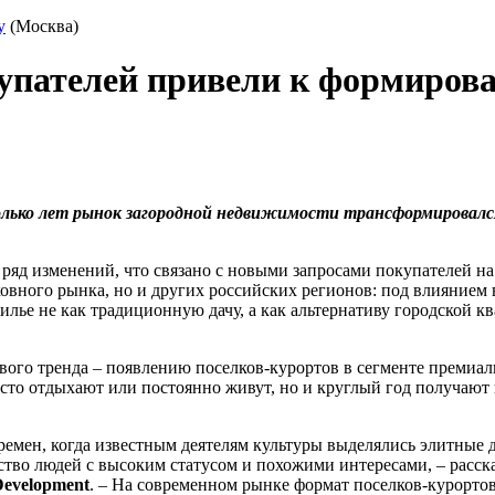
y
(Москва)
купателей привели к формиров
сколько лет рынок загородной недвижимости трансформировалс
ряд изменений, что связано с новыми запросами покупателей н
сковного рынка, но и других российских регионов: под влияние
илье не как традиционную дачу, а как альтернативу городской к
ого тренда – появлению поселков-курортов в сегменте премиал
росто отдыхают или постоянно живут, но и круглый год получают
времен, когда известным деятелям культуры выделялись элитные 
ство людей с высоким статусом и похожими интересами, – расск
Development
. – На современном рынке формат поселков-курортов