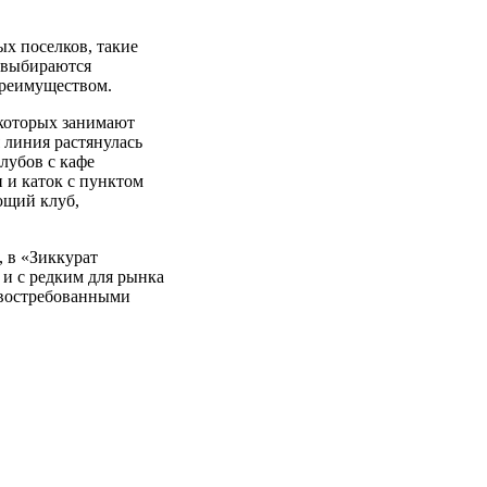
х поселков, такие
в выбираются
преимуществом.
 которых занимают
 линия растянулась
лубов с кафе
 и каток с пунктом
ющий клуб,
 в «Зиккурат
 и с редким для рынка
я востребованными