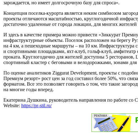
зарождается, но имеет долгосрочную базу для спроса».
Концепция поселка-курорта является неким симбиозом загород
проекты отличаются масштабностью, круглогодичной инфрастр
достаточно удаленные от города локации, для многих жителей
И здесь в качестве примера можно привести «Зиккурат Преми
инфраструктурные объекты. Поселок расположен на берегу Руз
на 4 км, а пешеходные маршруты – на 10 км. Инфраструктура 
и спортивными площадками, яхт-клуб, гольф-клуб, амфитеатр 
проката. Круглогодично для жителей доступны 5 ресторанов,
спортивный кластер с беговыми и велодорожками, зонами для 
По оценке аналитиков Ziggurat Development, проекты с подо
Премиум резорт» рост цен за год составил более 50%, что связ
форматом. Все это позволяет говорить о том, что такие загор
на многие годы вперед.
Екатерина Душкина, руководитель направления по работе со 
Website:
https://pr-stil.ru/