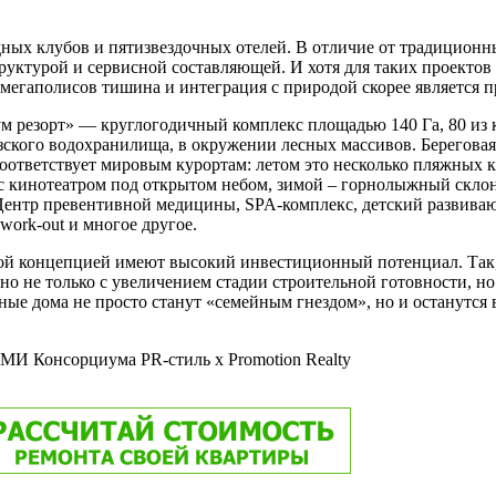
ных клубов и пятизвездочных отелей. В отличие от традиционны
уктурой и сервисной составляющей. И хотя для таких проекто
 мегаполисов тишина и интеграция с природой скорее является 
ум резорт» — круглогодичный комплекс площадью 140 Га, 80 из
ского водохранилища, в окружении лесных массивов. Береговая
соответствует мировым курортам: летом это несколько пляжных к
с кинотеатром под открытом небом, зимой – горнолыжный склон
 Центр превентивной медицины, SPA-комплекс, детский развива
work-out и многое другое.
бной концепцией имеют высокий инвестиционный потенциал. Так,
ано не только с увеличением стадии строительной готовности, но
одные дома не просто станут «семейным гнездом», но и останутс
СМИ Консорциума PR-стиль х Promotion Realty