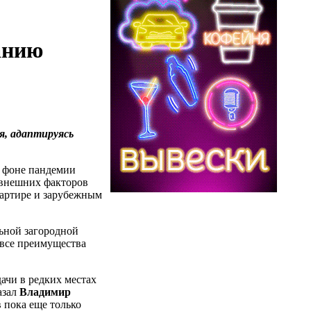
анию
я, адаптируясь
а фоне пандемии
м внешних факторов
вартире и зарубежным
ьной загородной
 все преимущества
дачи в редких местах
азал
Владимир
 пока еще только