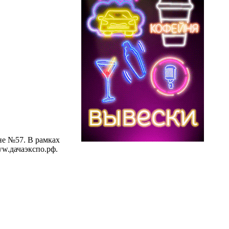
не №57. В рамках
ww.дачаэкспо.рф.